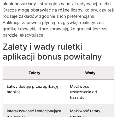
ulubione zakłady i strategie znane z tradycyjnej ruletki.
Gracze mogą obstawiać na różne liczby, kolory, czy też
rodzaje zakładów zgodnie z ich preferencjami.
Aplikacja zapewnia płynną rozgrywkę, realistyczną
grafikę i dźwięki, które sprawiają, że gra jest jeszcze
bardziej ekscytująca.
Zalety i wady ruletki
aplikacji bonus powitalny
Zalety
Wady
Łatwy dostęp przez aplikację
Możliwość
mobilną
uzależnienia od
hazardu
Interaktywność i emocjonująca
Możliwość utraty
rozgrywka
pieniędzy