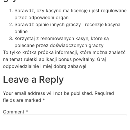
Sprawdź, czy kasyno ma licencję i jest regulowane
przez odpowiedni organ
Sprawdź opinie innych graczy i recenzje kasyna
online
Korzystaj z renomowanych kasyn, które są
polecane przez doświadczonych graczy
To tylko krótka próbka informacji, które można znaleźć
na temat ruletki aplikacji bonus powitalny. Graj
odpowiedzialnie i miej dobrą zabawę!
Leave a Reply
Your email address will not be published.
Required
fields are marked
*
Comment
*