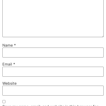
Name
*
Email
*
Website