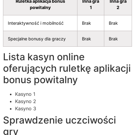
Ruletka aplikacja bonus
Inna gra
Inna gra
powitalny
1
2
Interaktywność i mobilność
Brak
Brak
Specjalne bonusy dla graczy
Brak
Brak
Lista kasyn online
oferujących ruletkę aplikacji
bonus powitalny
Kasyno 1
Kasyno 2
Kasyno 3
Sprawdzenie uczciwości
gry