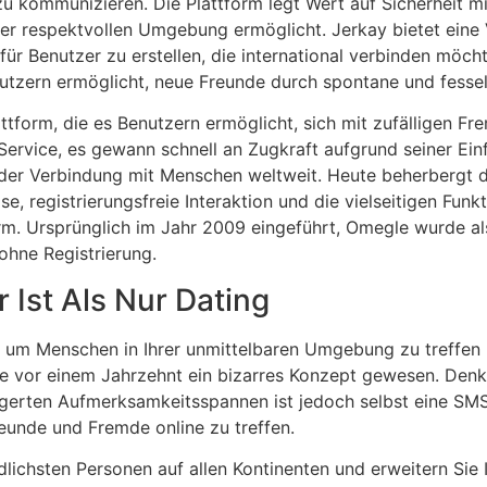
u kommunizieren. Die Plattform legt Wert auf Sicherheit mi
er respektvollen Umgebung ermöglicht. Jerkay bietet eine 
 für Benutzer zu erstellen, die international verbinden möc
nutzern ermöglicht, neue Freunde durch spontane und fesse
attform, die es Benutzern ermöglicht, sich mit zufälligen F
Service, es gewann schnell an Zugkraft aufgrund seiner Einf
der Verbindung mit Menschen weltweit. Heute beherbergt di
ose, registrierungsfreie Interaktion und die vielseitigen Fu
orm. Ursprünglich im Jahr 2009 eingeführt, Omegle wurde a
ohne Registrierung.
 Ist Als Nur Dating
 um Menschen in Ihrer unmittelbaren Umgebung zu treffen un
 vor einem Jahrzehnt ein bizarres Konzept gewesen. Denke
ngerten Aufmerksamkeitsspannen ist jedoch selbst eine SM
eunde und Fremde online zu treffen.
edlichsten Personen auf allen Kontinenten und erweitern Si