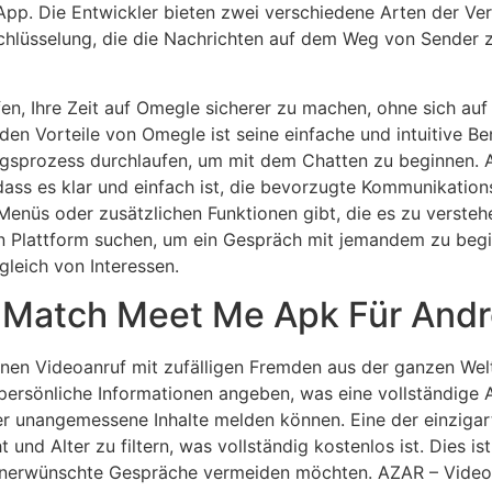
e App. Die Entwickler bieten zwei verschiedene Arten der Ver
rschlüsselung, die die Nachrichten auf dem Weg von Sende
n, Ihre Zeit auf Omegle sicherer zu machen, ohne sich auf
nden Vorteile von Omegle ist seine einfache und intuitive B
ungsprozess durchlaufen, um mit dem Chatten zu beginnen. A
ass es klar und einfach ist, die bevorzugte Kommunikations
Menüs oder zusätzlichen Funktionen gibt, die es zu versteh
en Plattform suchen, um ein Gespräch mit jemandem zu begi
leich von Interessen.
 Match Meet Me Apk Für Andr
inen Videoanruf mit zufälligen Fremden aus der ganzen We
r persönliche Informationen angeben, was eine vollständige
 unangemessene Inhalte melden können. Eine der einziga
nd Alter zu filtern, was vollständig kostenlos ist. Dies ist
erwünschte Gespräche vermeiden möchten. AZAR – Video Ch