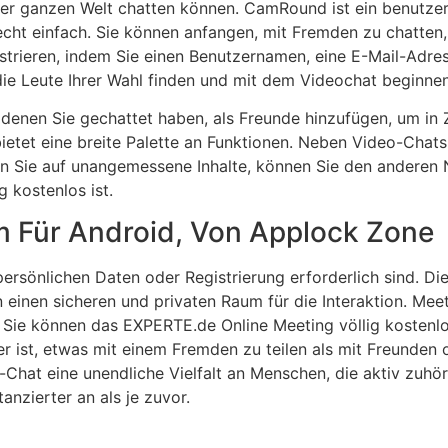
 der ganzen Welt chatten können. CamRound ist ein benutze
recht einfach. Sie können anfangen, mit Fremden zu chatten,
gistrieren, indem Sie einen Benutzernamen, eine E-Mail-Adre
 die Leute Ihrer Wahl finden und mit dem Videochat beginnen
 denen Sie gechattet haben, als Freunde hinzufügen, um in 
 bietet eine breite Palette an Funktionen. Neben Video-Chats
n Sie auf unangemessene Inhalte, können Sie den anderen N
g kostenlos ist.
m Für Android, Von Applock Zone
ersönlichen Daten oder Registrierung erforderlich sind. Di
einen sicheren und privaten Raum für die Interaktion. Mee
, Sie können das EXPERTE.de Online Meeting völlig koste
ller ist, etwas mit einem Fremden zu teilen als mit Freunde
-Chat eine unendliche Vielfalt an Menschen, die aktiv zuhö
tanzierter an als je zuvor.