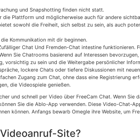
achung und Snapshotting finden nicht statt.
r die Plattform und möglicherweise auch für andere sichtba
etet sowohl die Freiheit, sich selbst zu sein, als auch pote
t die Kommunikation mit dir beginnen.
fälliger Chat Und Fremden-Chat intestine funktionieren. Für
Wenn Sie Chatrooms basierend auf Interessen bevorzugen, O
tig, vorsichtig zu sein und die Weitergabe persönlicher Inf
spräche, lockere Chats oder tiefere Diskussionen mit neuen
infachen Zugang zum Chat, ohne dass eine Registrierung erfo
gen, die Videospiele genießen.
her und schnell per Video über FreeCam Chat. Wenn Sie dar
 können Sie die Ablo-App verwenden. Diese Video-Chat-App
nnen können. Anfangs bewarb Omegle ihre Website, um Fre
 Videoanruf-Site?