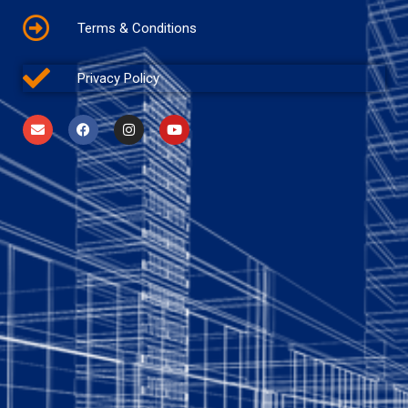
Terms & Conditions
Privacy Policy