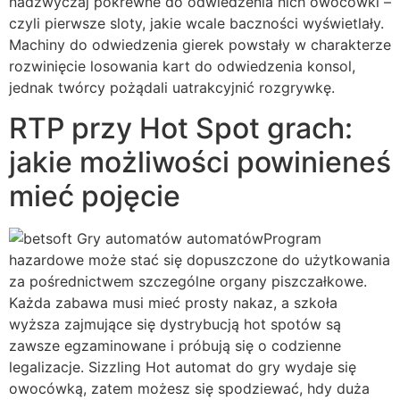
nadzwyczaj pokrewne do odwiedzenia nich owocówki –
czyli pierwsze sloty, jakie wcale baczności wyświetlały.
Machiny do odwiedzenia gierek powstały w charakterze
rozwinięcie losowania kart do odwiedzenia konsol,
jednak twórcy pożądali uatrakcyjnić rozgrywkę.
RTP przy Hot Spot grach:
jakie możliwości powinieneś
mieć pojęcie
Program
hazardowe może stać się dopuszczone do użytkowania
za pośrednictwem szczególne organy piszczałkowe.
Każda zabawa musi mieć prosty nakaz, a szkoła
wyższa zajmujące się dystrybucją hot spotów są
zawsze egzaminowane i próbują się o codzienne
legalizacje. Sizzling Hot automat do gry wydaje się
owocówką, zatem możesz się spodziewać, hdy duża