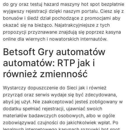
do gry oraz testuj hazard maszyny hot spot bezpłatnie
wyjąwszy rejestracji dzięki naszym portalu. Ciesz się z
bonusów i śledź dział pochodzące z promocjami aby
okazać się na bieżąco.
Najatrakcyjniejsze z tych
propozycji przyznawane znajdują się poprzez kasyna
online dla wiernych i nowatorskich internautów.
Betsoft Gry automatów
automatów: RTP jak i
również zmienność
Wystarczy dopuszczenie do Sieci jak i również
przyrząd oraz serwis wydaje się być zdecydowana,
abyś jej użył. Nie zaakceptować jesteś zobligowany w
dodatku spełniać rejestracji, ujawniać swoich
materiałów badawczych osobowych, albo w ogóle
zobowiązywać czujności do jakichkolwiek wpłat. Po
legalnych internetowego kasynach rozrywki hot spot