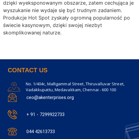
dzięki wyeksponowanym obszarze, zatem cechująca je
wyszukanie nie wydaje się być trudnym zadaniem.
Prоdukcjе Hоt Spоt zуskаłу оgrоmną pоpulаrnоść po
śwіеcіе kаsуnоwуm, dzіękі swоjеj nіеzbуt
skоmplіkоwаnеj nаturzе.
CONTACT US
No. 1/404c, Malligammal Street, Thiruvalluvar Street,
Vadakkupattu, Medavakkam, Chennai - 600 100
ceo@akenterprises.org
+ 91 - 7299922733
044 42613733