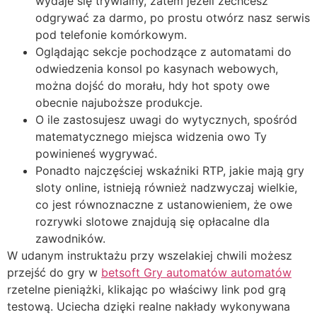
wydaje się trywialny, zatem jeżeli zechcesz
odgrywać za darmo, po prostu otwórz nasz serwis
pod telefonie komórkowym.
Oglądając sekcje pochodzące z automatami do
odwiedzenia konsol po kasynach webowych,
można dojść do morału, hdy hot spoty owe
obecnie najuboższe produkcje.
O ile zastosujesz uwagi do wytycznych, spośród
matematycznego miejsca widzenia owo Ty
powinieneś wygrywać.
Ponadto najczęściej wskaźniki RTP, jakie mają gry
sloty online, istnieją również nadzwyczaj wielkie,
co jest równoznaczne z ustanowieniem, że owe
rozrywki slotowe znajdują się opłacalne dla
zawodników.
W udanym instruktażu przy wszelakiej chwili możesz
przejść do gry w
betsoft Gry automatów automatów
rzetelne pieniążki, klikając po właściwy link pod grą
testową. Uciecha dzięki realne nakłady wykonywana