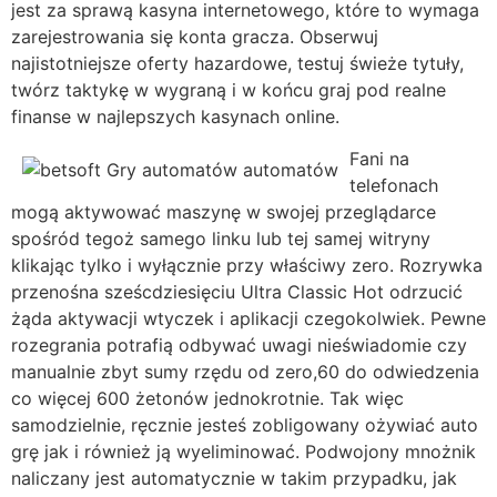
jest za sprawą kasyna internetowego, które to wymaga
zarejestrowania się konta gracza. Obserwuj
najistotniejsze oferty hazardowe, testuj świeże tytuły,
twórz taktykę w wygraną i w końcu graj pod realne
finanse w najlepszych kasynach online.
Fani na
telefonach
mogą aktywować maszynę w swojej przeglądarce
spośród tegoż samego linku lub tej samej witryny
klikając tylko i wyłącznie przy właściwy zero. Rozrywka
przenośna sześcdziesięciu Ultra Classic Hot odrzucić
żąda aktywacji wtyczek i aplikacji czegokolwiek. Pewne
rozegrania potrafią odbywać uwagi nieświadomie czy
manualnie zbyt sumy rzędu od zero,60 do odwiedzenia
co więcej 600 żetonów jednokrotnie. Tak więc
samodzielnie, ręcznie jesteś zobligowany ożywiać auto
grę jak i również ją wyeliminować. Podwojony mnożnik
naliczany jest automatycznie w takim przypadku, jak