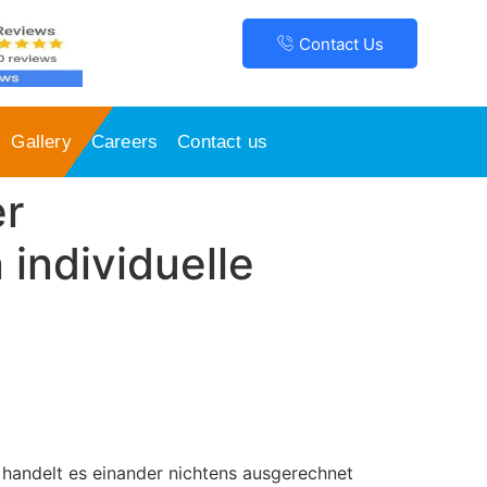
Contact Us
Gallery
Careers
Contact us
er
individuelle
 handelt es einander nichtens ausgerechnet