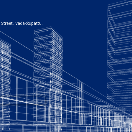
 Street, Vadakkupattu,