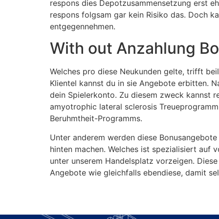
respons dies Depotzusammensetzung erst ehe
respons folgsam gar kein Risiko das. Doch 
entgegennehmen.
With out Anzahlung Bo
Welches pro diese Neukunden gelte, trifft be
Klientel kannst du in sie Angebote erbitten. 
dein Spielerkonto. Zu diesem zweck kannst r
amyotrophic lateral sclerosis Treueprogramm 
Beruhmtheit-Programms.
Unter anderem werden diese Bonusangebote ab
hinten machen. Welches ist spezialisiert auf v
unter unserem Handelsplatz vorzeigen. Diese 
Angebote wie gleichfalls ebendiese, damit s