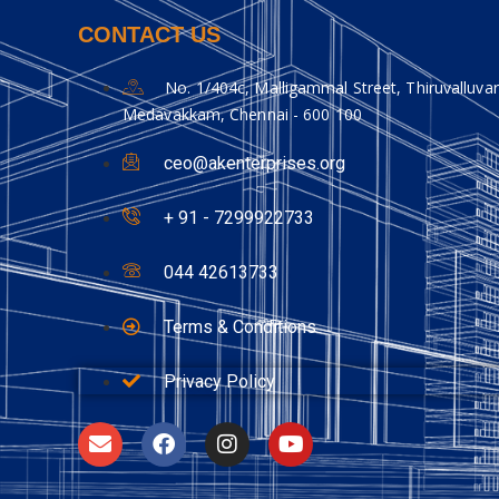
CONTACT US
No. 1/404c, Malligammal Street, Thiruvalluvar
Medavakkam, Chennai - 600 100
ceo@akenterprises.org
+ 91 - 7299922733
044 42613733
Terms & Conditions
Privacy Policy