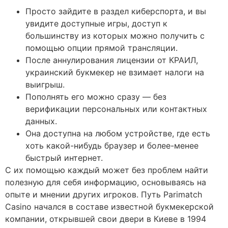
Просто зайдите в раздел киберспорта, и вы
увидите доступные игры, доступ к
большинству из которых можно получить с
помощью опции прямой трансляции.
После аннулирования лицензии от КРАИЛ,
украинский букмекер не взимает налоги на
выигрыш.
Пополнять его можно сразу — без
верификации персональных или контактных
данных.
Она доступна на любом устройстве, где есть
хоть какой-нибудь браузер и более-менее
быстрый интернет.
С их помощью каждый может без проблем найти
полезную для себя информацию, основываясь на
опыте и мнении других игроков. Путь Parimatch
Casino начался в составе известной букмекерской
компании, открывшей свои двери в Киеве в 1994