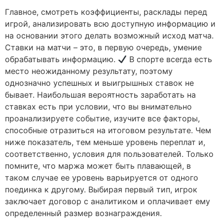
Главное, смотреть коэффициенты, расклады перед
игрой, анализировать всю доступную информацию и
на основании этого делать возможный исход матча.
Ставки на матчи – это, в первую очередь, умение
обрабатывать информацию.
В спорте всегда есть
место неожиданному результату, поэтому
однозначно успешных и выигрышных ставок не
бывает. Наибольшая вероятность заработать на
ставках есть при условии, что вы внимательно
проанализируете событие, изучите все факторы,
способные отразиться на итоговом результате. Чем
ниже показатель, тем меньше уровень переплат и,
соответственно, условия для пользователей. Только
помните, что маржа может быть плавающей, в
таком случае ее уровень варьируется от одного
поединка к другому. Выбирая первый тип, игрок
заключает договор с аналитиком и оплачивает ему
определенный размер вознаграждения.