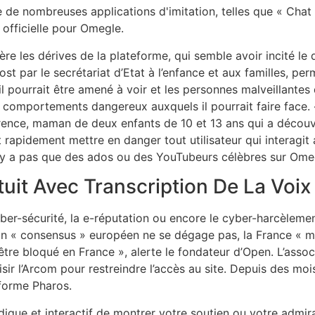
iste de nombreuses applications d'imitation, telles que « Ch
 officielle pour Omegle.
ière les dérives de la plateforme, qui semble avoir incité l
ost par le secrétariat d’Etat à l’enfance et aux familles, per
l pourrait être amené à voir et les personnes malveillante
s comportements dangereux auxquels il pourrait faire face. 
rence, maman de deux enfants de 10 et 13 ans qui a découve
apidement mettre en danger tout utilisateur qui interagit 
 n’y a pas que des ados ou des YouTubeurs célèbres sur Ome
uit Avec Transcription De La Voix
r-sécurité, la e-réputation ou encore le cyber-harcèlement
n « consensus » européen ne se dégage pas, la France « mo
c être bloqué en France », alerte le fondateur d’Open. L’asso
isir l’Arcom pour restreindre l’accès au site. Depuis des mo
forme Pharos.
ique et interactif de montrer votre soutien ou votre admira