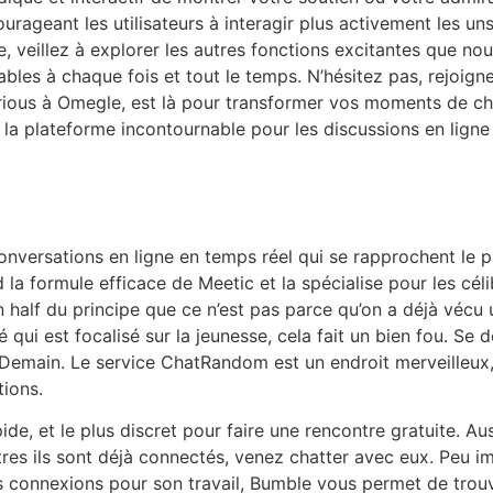
ourageant les utilisateurs à interagir plus activement les un
e, veillez à explorer les autres fonctions excitantes que n
ables à chaque fois et tout le temps. N’hésitez pas, rejoi
ous à Omegle, est là pour transformer vos moments de chat
a plateforme incontournable pour les discussions en ligne 
conversations en ligne en temps réel qui se rapprochent le 
 formule efficace de Meetic et la spécialise pour les céli
 half du principe que ce n’est pas parce qu’on a déjà vécu u
qui est focalisé sur la jeunesse, cela fait un bien fou. Se 
s Demain. Le service ChatRandom est un endroit merveilleux,
tions.
apide, et le plus discret pour faire une rencontre gratuite. A
ntres ils sont déjà connectés, venez chatter avec eux. Peu 
es connexions pour son travail, Bumble vous permet de tro