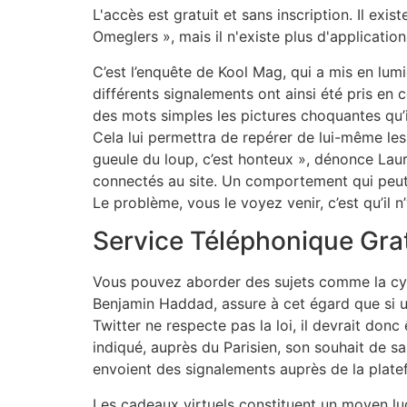
L'accès est gratuit et sans inscription. Il ex
Omeglers », mais il n'existe plus d'application
C’est l’enquête de Kool Mag, qui a mis en lum
différents signalements ont ainsi été pris en c
des mots simples les pictures choquantes qu’i
Cela lui permettra de repérer de lui-même le
gueule du loup, c’est honteux », dénonce Lau
connectés au site. Un comportement qui peut r
Le problème, vous le voyez venir, c’est qu’il
Service Téléphonique Grat
Vous pouvez aborder des sujets comme la cybe
Benjamin Haddad, assure à cet égard que si u
Twitter ne respecte pas la loi, il devrait don
indiqué, auprès du Parisien, son souhait de sa
envoient des signalements auprès de la plate
Les cadeaux virtuels constituent un moyen lud