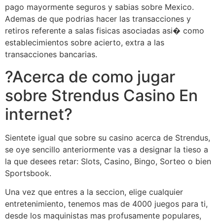
pago mayormente seguros y sabias sobre Mexico.
Ademas de que podrias hacer las transacciones y
retiros referente a salas fisicas asociadas asi� como
establecimientos sobre acierto, extra a las
transacciones bancarias.
?Acerca de como jugar
sobre Strendus Casino En
internet?
Sientete igual que sobre su casino acerca de Strendus,
se oye sencillo anteriormente vas a designar la tieso a
la que desees retar: Slots, Casino, Bingo, Sorteo o bien
Sportsbook.
Una vez que entres a la seccion, elige cualquier
entretenimiento, tenemos mas de 4000 juegos para ti,
desde los maquinistas mas profusamente populares,