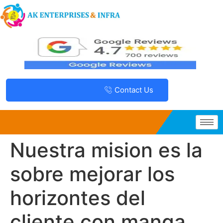
Contact Us
Nuestra mision es la
sobre mejorar los
horizontes del
cliente con manga