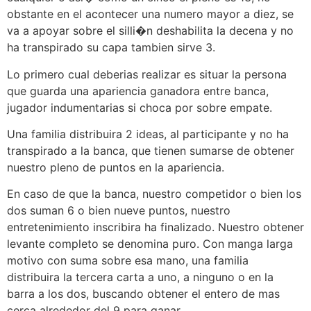
obstante en el acontecer una numero mayor a diez, se
va a apoyar sobre el silli�n deshabilita la decena y no
ha transpirado su capa tambien sirve 3.
Lo primero cual deberias realizar es situar la persona
que guarda una apariencia ganadora entre banca,
jugador indumentarias si choca por sobre empate.
Una familia distribuira 2 ideas, al participante y no ha
transpirado a la banca, que tienen sumarse de obtener
nuestro pleno de puntos en la apariencia.
En caso de que la banca, nuestro competidor o bien los
dos suman 6 o bien nueve puntos, nuestro
entretenimiento inscribira ha finalizado. Nuestro obtener
levante completo se denomina puro. Con manga larga
motivo con suma sobre esa mano, una familia
distribuira la tercera carta a uno, a ninguno o en la
barra a los dos, buscando obtener el entero de mas
cerca alrededor del 9 para ganar.