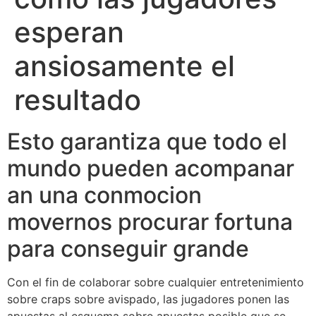
esperan
ansiosamente el
resultado
Esto garantiza que todo el
mundo pueden acompanar
an una conmocion
movernos procurar fortuna
para conseguir grande
Con el fin de colaborar sobre cualquier entretenimiento
sobre craps sobre avispado, las jugadores ponen las
apuestas al esquema sobre apuestas posible que se