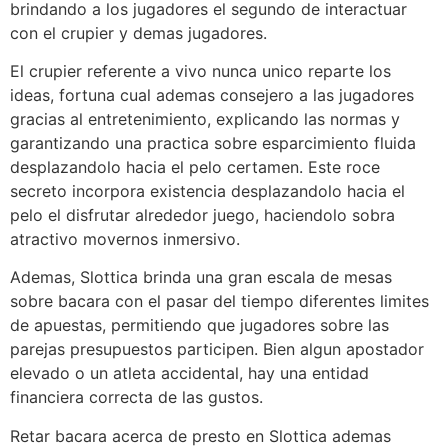
brindando a los jugadores el segundo de interactuar
con el crupier y demas jugadores.
El crupier referente a vivo nunca unico reparte los
ideas, fortuna cual ademas consejero a las jugadores
gracias al entretenimiento, explicando las normas y
garantizando una practica sobre esparcimiento fluida
desplazandolo hacia el pelo certamen. Este roce
secreto incorpora existencia desplazandolo hacia el
pelo el disfrutar alrededor juego, haciendolo sobra
atractivo movernos inmersivo.
Ademas, Slottica brinda una gran escala de mesas
sobre bacara con el pasar del tiempo diferentes limites
de apuestas, permitiendo que jugadores sobre las
parejas presupuestos participen. Bien algun apostador
elevado o un atleta accidental, hay una entidad
financiera correcta de las gustos.
Retar bacara acerca de presto en Slottica ademas