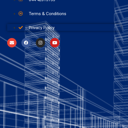
Terms & Conditions
Privacy Policy