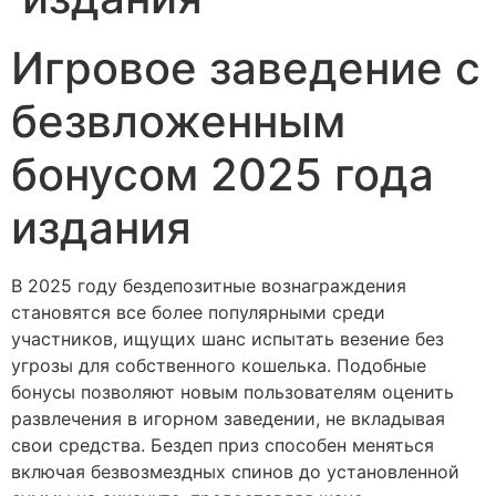
Игровое заведение с
безвложенным
бонусом 2025 года
издания
В 2025 году бездепозитные вознаграждения
становятся все более популярными среди
участников, ищущих шанс испытать везение без
угрозы для собственного кошелька. Подобные
бонусы позволяют новым пользователям оценить
развлечения в игорном заведении, не вкладывая
свои средства. Бездеп приз способен меняться
включая безвозмездных спинов до установленной