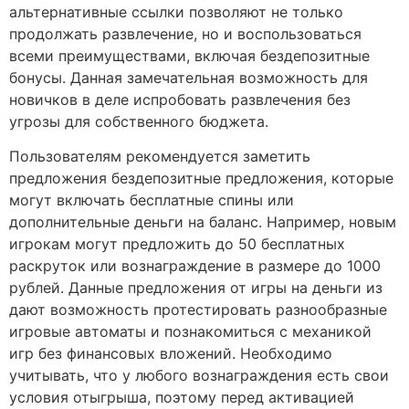
альтернативные ссылки позволяют не только
продолжать развлечение, но и воспользоваться
всеми преимуществами, включая бездепозитные
бонусы. Данная замечательная возможность для
новичков в деле испробовать развлечения без
угрозы для собственного бюджета.
Пользователям рекомендуется заметить
предложения бездепозитные предложения, которые
могут включать бесплатные спины или
дополнительные деньги на баланс. Например, новым
игрокам могут предложить до 50 бесплатных
раскруток или вознаграждение в размере до 1000
рублей. Данные предложения от игры на деньги из
дают возможность протестировать разнообразные
игровые автоматы и познакомиться с механикой
игр без финансовых вложений. Необходимо
учитывать, что у любого вознаграждения есть свои
условия отыгрыша, поэтому перед активацией