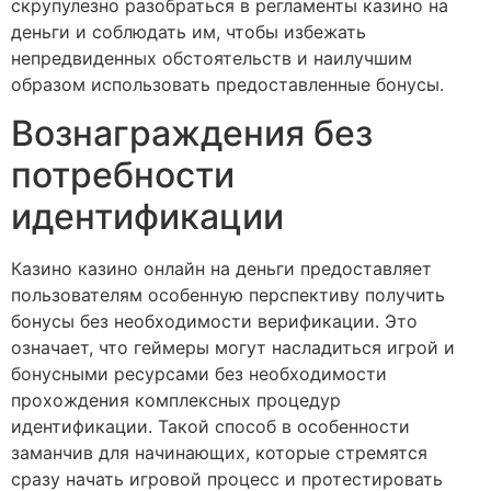
скрупулезно разобраться в регламенты казино на
деньги и соблюдать им, чтобы избежать
непредвиденных обстоятельств и наилучшим
образом использовать предоставленные бонусы.
Вознаграждения без
потребности
идентификации
Казино казино онлайн на деньги предоставляет
пользователям особенную перспективу получить
бонусы без необходимости верификации. Это
означает, что геймеры могут насладиться игрой и
бонусными ресурсами без необходимости
прохождения комплексных процедур
идентификации. Такой способ в особенности
заманчив для начинающих, которые стремятся
сразу начать игровой процесс и протестировать