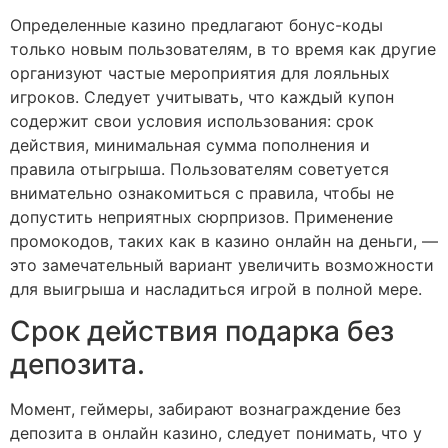
Определенные казино предлагают бонус-коды
только новым пользователям, в то время как другие
организуют частые мероприятия для лояльных
игроков. Следует учитывать, что каждый купон
содержит свои условия использования: срок
действия, минимальная сумма пополнения и
правила отыгрыша. Пользователям советуется
внимательно ознакомиться с правила, чтобы не
допустить неприятных сюрпризов. Применение
промокодов, таких как в казино онлайн на деньги, —
это замечательный вариант увеличить возможности
для выигрыша и насладиться игрой в полной мере.
Срок действия подарка без
депозита.
Момент, геймеры, забирают вознаграждение без
депозита в онлайн казино, следует понимать, что у