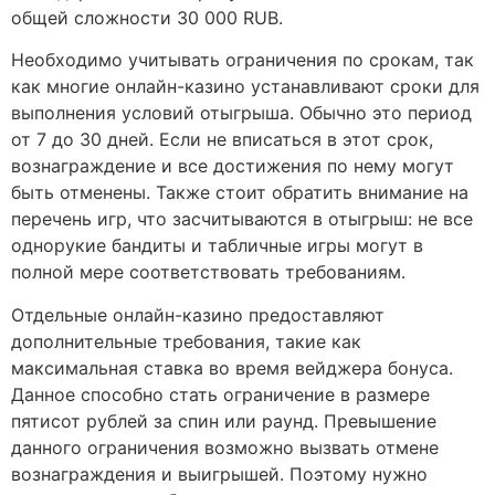
общей сложности 30 000 RUB.
Необходимо учитывать ограничения по срокам, так
как многие онлайн-казино устанавливают сроки для
выполнения условий отыгрыша. Обычно это период
от 7 до 30 дней. Если не вписаться в этот срок,
вознаграждение и все достижения по нему могут
быть отменены. Также стоит обратить внимание на
перечень игр, что засчитываются в отыгрыш: не все
однорукие бандиты и табличные игры могут в
полной мере соответствовать требованиям.
Отдельные онлайн-казино предоставляют
дополнительные требования, такие как
максимальная ставка во время вейджера бонуса.
Данное способно стать ограничение в размере
пятисот рублей за спин или раунд. Превышение
данного ограничения возможно вызвать отмене
вознаграждения и выигрышей. Поэтому нужно