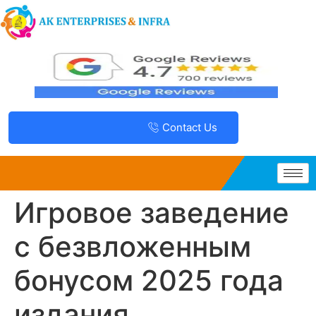
Contact Us
Игровое заведение
с безвложенным
бонусом 2025 года
издания