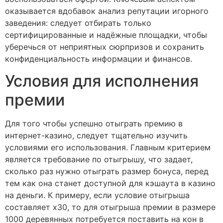
оказывается вдобавок анализ репутации игорного
заведения: следует отбирать только
сертифицированные и надёжные площадки, чтобы
уберечься от неприятных сюрпризов и сохранить
конфиденциальность информации и финансов.
Условия для исполнения
премии
Для того чтобы успешно отыграть премию в
интернет-казино, следует тщательно изучить
условиями его использования. Главным критерием
является требование по отыгрышу, что задает,
сколько раз нужно отыграть размер бонуса, перед
тем как она станет доступной для кэшаута в казино
на деньги. К примеру, если условие отыгрыша
составляет x30, то для отыгрыша премии в размере
1000 деревянных потребуется поставить на кон в