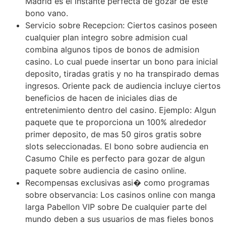
Madrid es el instante perfecta de gozar de este
bono vano.
Servicio sobre Recepcion: Ciertos casinos poseen
cualquier plan integro sobre admision cual
combina algunos tipos de bonos de admision
casino. Lo cual puede insertar un bono para inicial
deposito, tiradas gratis y no ha transpirado demas
ingresos. Oriente pack de audiencia incluye ciertos
beneficios de hacen de iniciales dias de
entretenimiento dentro del casino. Ejemplo: Algun
paquete que te proporciona un 100% alrededor
primer deposito, de mas 50 giros gratis sobre
slots seleccionadas. El bono sobre audiencia en
Casumo Chile es perfecto para gozar de algun
paquete sobre audiencia de casino online.
Recompensas exclusivas asi� como programas
sobre observancia: Los casinos online con manga
larga Pabellon VIP sobre De cualquier parte del
mundo deben a sus usuarios de mas fieles bonos