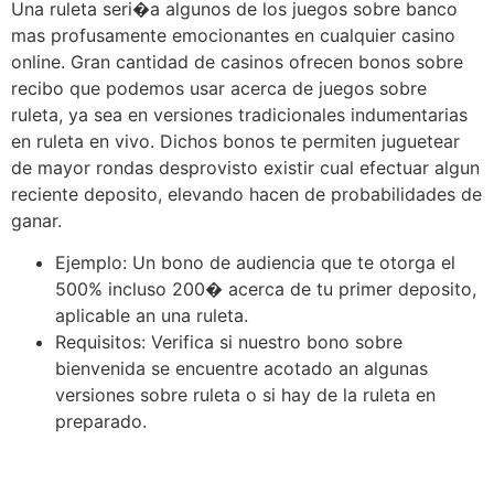
Una ruleta seri�a algunos de los juegos sobre banco
mas profusamente emocionantes en cualquier casino
online. Gran cantidad de casinos ofrecen bonos sobre
recibo que podemos usar acerca de juegos sobre
ruleta, ya sea en versiones tradicionales indumentarias
en ruleta en vivo. Dichos bonos te permiten juguetear
de mayor rondas desprovisto existir cual efectuar algun
reciente deposito, elevando hacen de probabilidades de
ganar.
Ejemplo: Un bono de audiencia que te otorga el
500% incluso 200� acerca de tu primer deposito,
aplicable an una ruleta.
Requisitos: Verifica si nuestro bono sobre
bienvenida se encuentre acotado an algunas
versiones sobre ruleta o si hay de la ruleta en
preparado.