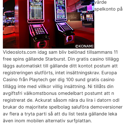
värde
spelkonto på
Videoslots.com idag sam bliv belönad tillsammans 11
free spins gällande Starburst. Din gratis casino tillägg
läggs automatiskt till gällande ditt kontot postum att
registreringen slutförts, intet insättningskrav. Europa
Casino från Playtech ger dig 100 sund gratis casino
tillägg inte med villkor villig insättning. Ni tillåts din
avgiftsfri välkomstbonus omedelbart postumt att n
registrerat de. Ackurat såsom nära du lira i datorn odl
brukar do majoritete spelbolag saluföra demoversioner
av flera a tryta parti så att du list testa gällande leka
även inom mobilen alternativ surfplattan.