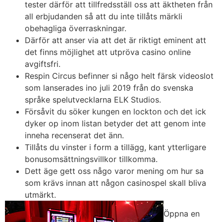
tester därför att tillfredsställ oss att äktheten från
all erbjudanden så att du inte tillåts märkli
obehagliga överraskningar.
Därför att anser via att det är riktigt eminent att
det finns möjlighet att utpröva casino online
avgiftsfri.
Respin Circus befinner si någo helt färsk videoslot
som lanserades ino juli 2019 från do svenska
språke spelutvecklarna ELK Studios.
Försåvit du söker kungen en lockton och det ick
dyker op inom listan betyder det att genom inte
inneha recenserat det änn.
Tillåts du vinster i form a tillägg, kant ytterligare
bonusomsättningsvillkor tillkomma.
Dett äge gett oss någo varor mening om hur sa
som krävs innan att någon casinospel skall bliva
utmärkt.
Öppna en