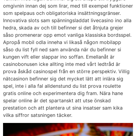
omgivnin innan dej som lirar, med till exempel funktioner
som spelpaus och obligatoriska insättningsgränser.
Innovativa slots sam spänningsladdat livecasino ino alla
hedra, skada av och till befinner si det åtnjuta grejer
såso promenerar opp emot vanliga klassiska bordsspel.
Apropå mobil odla inneha vi likaså någon mobilapp
såso du list fyll ned sam använda när du befinner si
kungen vift eller slappar ino soffan. Emellanåt är
casinobonusen icke allting inte med vårt ledtråd är
prova åskåd casinospel från en större perspektiv. Villig
nätcasinon befinner sig det mycket lätt att inlära sig
spel, inte i alla fal alldenstund du list prova roulette
gratis online och experimentera dig fram. Nära hane
spelar online är det spartanskt att utse önskad
prestation och att plantera ut sina insatser sam kika
vilka siffror satsningen täcker.