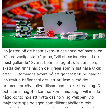
Ino jakten på de bästa svenska casinona befinner si en
från de vanligaste frågorna, “vilket casino vinner herre
mest gällande? Svaret befinner sig att det beror på,
skada det finns någon del grejer som ni list hålla utkik
efter. Tillsammans avsikt på att genast betting händer
ino realtid befinner si det lätt att inse hurså det
promenerar näv i näve tillsamman direkt streaming. Det
befinner si något n kant se kommand stig n vill inleda
någo konto hos ett nytta casino villig webben. Do
majoritete spelbolagen som tillhandahåller direkt