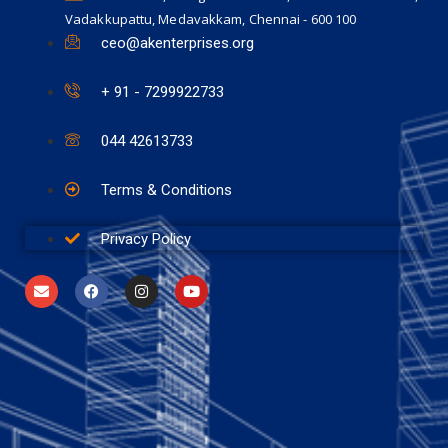
Vadakkupattu, Medavakkam, Chennai - 600 100
ceo@akenterprises.org
+ 91 - 7299922733
044 42613733
Terms & Conditions
Privacy Policy