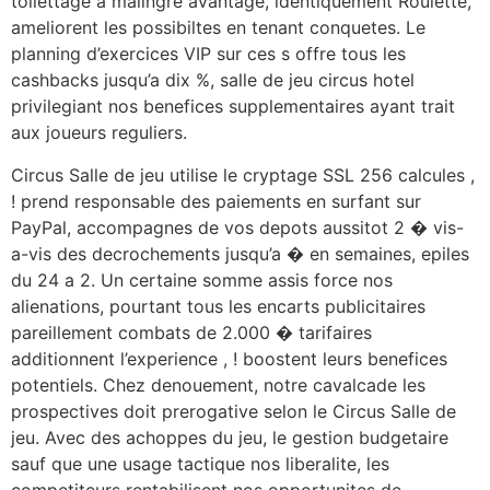
toilettage a malingre avantage, identiquement Roulette,
ameliorent les possibiltes en tenant conquetes. Le
planning d’exercices VIP sur ces s offre tous les
cashbacks jusqu’a dix %, salle de jeu circus hotel
privilegiant nos benefices supplementaires ayant trait
aux joueurs reguliers.
Circus Salle de jeu utilise le cryptage SSL 256 calcules ,
! prend responsable des paiements en surfant sur
PayPal, accompagnes de vos depots aussitot 2 � vis-
a-vis des decrochements jusqu’a � en semaines, epiles
du 24 a 2. Un certaine somme assis force nos
alienations, pourtant tous les encarts publicitaires
pareillement combats de 2.000 � tarifaires
additionnent l’experience , ! boostent leurs benefices
potentiels. Chez denouement, notre cavalcade les
prospectives doit prerogative selon le Circus Salle de
jeu. Avec des achoppes du jeu, le gestion budgetaire
sauf que une usage tactique nos liberalite, les
competiteurs rentabilisent nos opportunites de