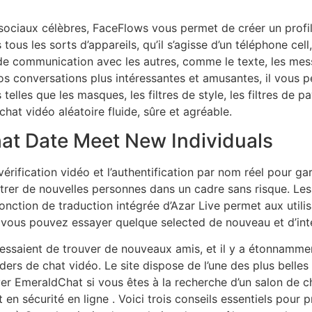
ciaux célèbres, FaceFlows vous permet de créer un profil 
ous les sorts d’appareils, qu’il s’agisse d’un téléphone cell
de communication avec les autres, comme le texte, les mes
s conversations plus intéressantes et amusantes, il vous per
lles que les masques, les filtres de style, les filtres de pa
at vidéo aléatoire fluide, sûre et agréable.
hat Date Meet New Individuals
érification vidéo et l’authentification par nom réel pour gara
er de nouvelles personnes dans un cadre sans risque. Les fil
fonction de traduction intégrée d’Azar Live permet aux util
où vous pouvez essayer quelque selected de nouveau et d’in
e essaient de trouver de nouveaux amis, et il y a étonnamm
iders de chat vidéo. Le site dispose de l’une des plus belles
ayer EmeraldChat si vous êtes à la recherche d’un salon de c
 en sécurité en ligne . Voici trois conseils essentiels pour 