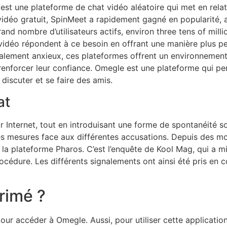
est une plateforme de chat vidéo aléatoire qui met en rel
déo gratuit, SpinMeet a rapidement gagné en popularité, atti
and nombre d’utilisateurs actifs, environ three tens of millio
vidéo répondent à ce besoin en offrant une manière plus pe
ialement anxieux, ces plateformes offrent un environnement 
renforcer leur confiance. Omegle est une plateforme qui per
iscuter et se faire des amis.
at
ur Internet, tout en introduisant une forme de spontanéité soc
s mesures face aux différentes accusations. Depuis des mo
la plateforme Pharos. C’est l’enquête de Kool Mag, qui a mis
cédure. Les différents signalements ont ainsi été pris en cos
rimé ?
r accéder à Omegle. Aussi, pour utiliser cette application