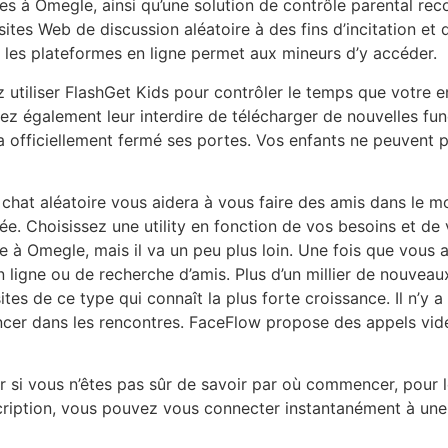
res à Omegle, ainsi qu’une solution de contrôle parental r
sites Web de discussion aléatoire à des fins d’incitation e
sur les plateformes en ligne permet aux mineurs d’y accéder.
 utiliser FlashGet Kids pour contrôler le temps que votre e
ouvez également leur interdire de télécharger de nouvelles f
fficiellement fermé ses portes. Vos enfants ne peuvent plu
 chat aléatoire vous aidera à vous faire des amis dans le m
vée. Choisissez une utility en fonction de vos besoins et d
re à Omegle, mais il va un peu plus loin. Une fois que vous 
en ligne ou de recherche d’amis. Plus d’un millier de nouve
ites de ce type qui connaît la plus forte croissance. Il n’y 
cer dans les rencontres. FaceFlow propose des appels vidé
r si vous n’êtes pas sûr de savoir par où commencer, pour l
scription, vous pouvez vous connecter instantanément à u